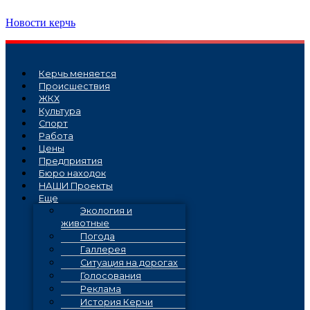
Перейти
Новости керчь
к
содержимому
Керчь меняется
Проиcшествия
ЖКХ
Культура
Спорт
Работа
Цены
Предприятия
Бюро находок
НАШИ Проекты
Еще
Экология и
животные
Погода
Галлерея
Ситуация на дорогах
Голосования
Реклама
История Керчи