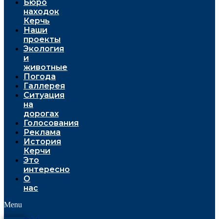
Бюро
находок
Керчь
Наши
проекты
Экология
и
животные
Погода
Галлерея
Ситуация
на
дорогах
Голосования
Реклама
История
Керчи
Это
интересно
О
нас
Menu