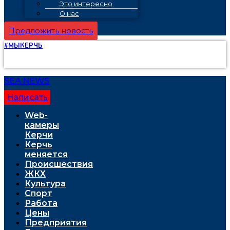
Это интересно
О нас
Предложить новость
#МЫКЕРЧЬ
SEA NEWS
Написать
Web-
камеры
Керчи
Керчь
меняется
Проиcшествия
ЖКХ
Культура
Спорт
Работа
Цены
Предприятия