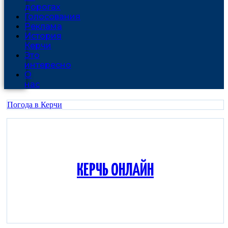
дорогах
Голосования
Реклама
История
Керчи
Это
интересно
О
нас
Погода в Керчи
КЕРЧЬ ОНЛАЙН