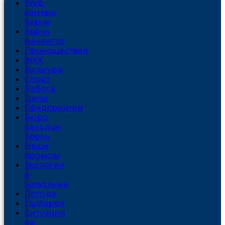
Web-
камеры
Керчи
Керчь
меняется
Проиcшествия
ЖКХ
Культура
Спорт
Работа
Цены
Предприятия
Бюро
находок
Керчь
Наши
проекты
Экология
и
животные
Погода
Галлерея
Ситуация
на