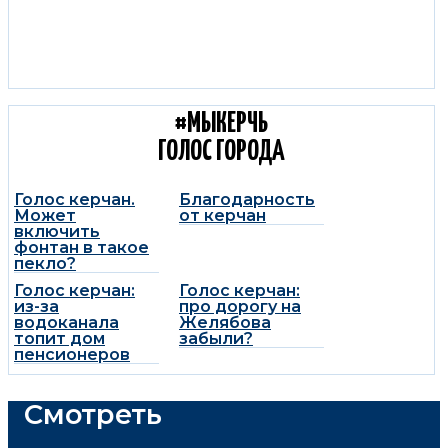
#МЫКЕРЧЬ
ГОЛОС ГОРОДА
Голос керчан.
Благодарность
Может
от керчан
включить
фонтан в такое
пекло?
Голос керчан:
Голос керчан:
из-за
про дорогу на
водоканала
Желябова
топит дом
забыли?
пенсионеров
Смотреть