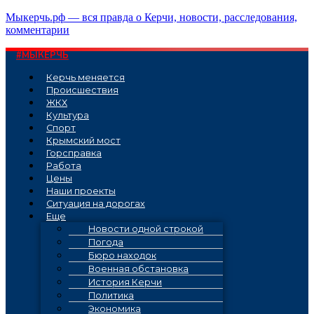
Перейти
Мыкерчь.рф — вся правда о Керчи, новости, расследования,
к
комментарии
содержимому
#МЫКЕРЧЬ
Керчь меняется
Проиcшествия
ЖКХ
Культура
Спорт
Крымский мост
Горсправка
Работа
Цены
Наши проекты
Ситуация на дорогах
Еще
Новости одной строкой
Погода
Бюро находок
Военная обстановка
История Керчи
Политика
Экономика