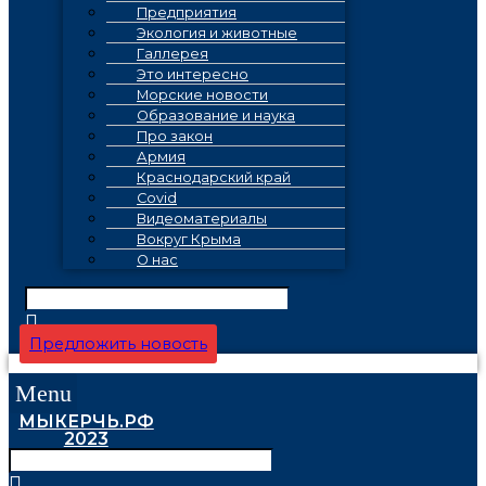
Предприятия
Экология и животные
Галлерея
Это интересно
Морские новости
Образование и наука
Про закон
Армия
Краснодарский край
Covid
Видеоматериалы
Вокруг Крыма
О нас
Предложить новость
Menu
МЫКЕРЧЬ.РФ
2023