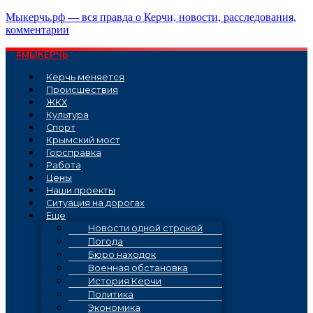
Перейти
Мыкерчь.рф — вся правда о Керчи, новости, расследования,
к
комментарии
содержимому
#МЫКЕРЧЬ
Керчь меняется
Проиcшествия
ЖКХ
Культура
Спорт
Крымский мост
Горсправка
Работа
Цены
Наши проекты
Ситуация на дорогах
Еще
Новости одной строкой
Погода
Бюро находок
Военная обстановка
История Керчи
Политика
Экономика