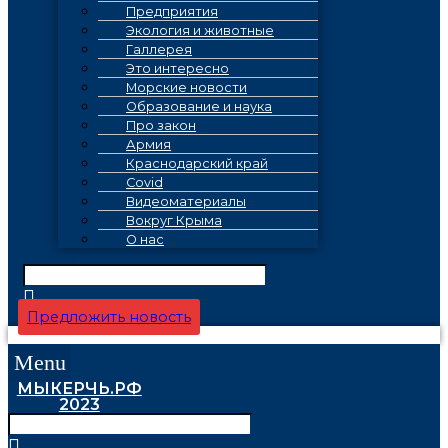
Предприятия
Экология и животные
Галлерея
Это интересно
Морские новости
Образование и наука
Про закон
Армия
Краснодарский край
Covid
Видеоматериалы
Вокруг Крыма
О нас
Предложить новость
Menu
МЫКЕРЧЬ.РФ
2023