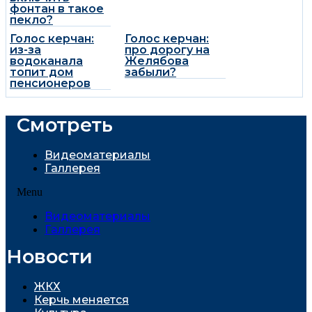
фонтан в такое
пекло?
Голос керчан:
Голос керчан:
из-за
про дорогу на
водоканала
Желябова
топит дом
забыли?
пенсионеров
Смотреть
Видеоматериалы
Галлерея
Menu
Видеоматериалы
Галлерея
Новости
ЖКХ
Керчь меняется