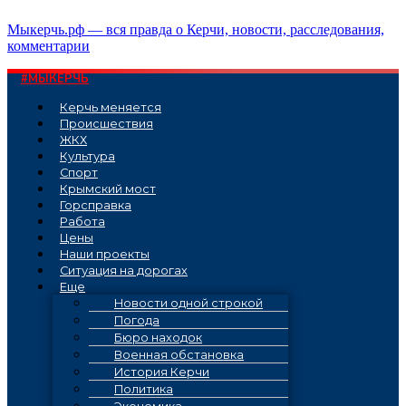
Перейти
Мыкерчь.рф — вся правда о Керчи, новости, расследования,
к
комментарии
содержимому
#МЫКЕРЧЬ
Керчь меняется
Проиcшествия
ЖКХ
Культура
Спорт
Крымский мост
Горсправка
Работа
Цены
Наши проекты
Ситуация на дорогах
Еще
Новости одной строкой
Погода
Бюро находок
Военная обстановка
История Керчи
Политика