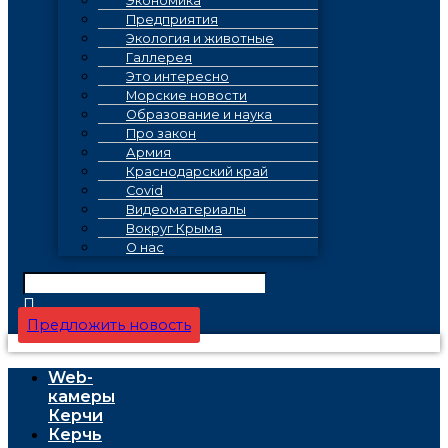
Экономика
Предприятия
Экология и животные
Галлерея
Это интересно
Морские новости
Образование и наука
Про закон
Армия
Краснодарский край
Covid
Видеоматериалы
Вокруг Крыма
О нас
Предложить новость
Web-
камеры
Керчи
Керчь