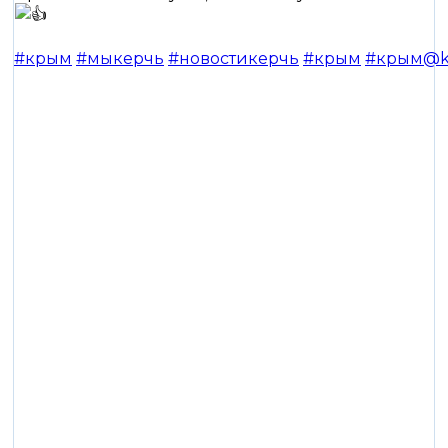
#крым
#мыкерчь
#новостикерчь
#крым
#крым@ke