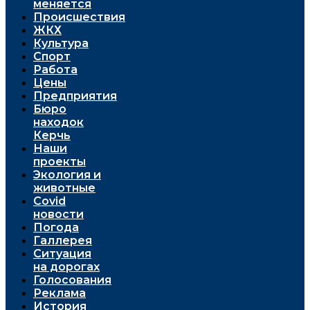
меняется
Проиcшествия
ЖКХ
Культура
Спорт
Работа
Цены
Предприятия
Бюро
находок
Керчь
Наши
проекты
Экология и
животные
Covid
новости
Погода
Галлерея
Ситуация
на дорогах
Голосования
Реклама
История