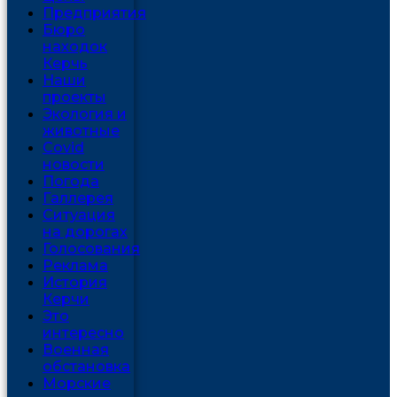
Предприятия
Бюро
находок
Керчь
Наши
проекты
Экология и
животные
Covid
новости
Погода
Галлерея
Ситуация
на дорогах
Голосования
Реклама
История
Керчи
Это
интересно
Военная
обстановка
Морские