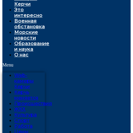
Керчи
Это
интересно
Военная
обстановка
Морские
новости
Образование
и наука
О нас
Menu
Web-
камеры
Керчи
Керчь
меняется
Проиcшествия
ЖКХ
Культура
Спорт
Работа
Цены