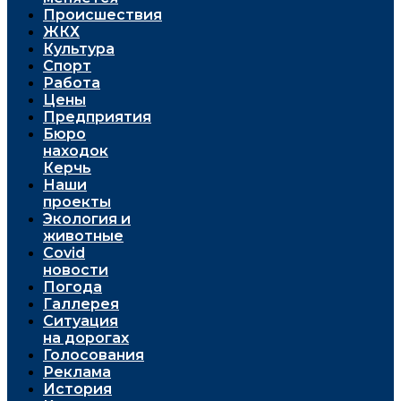
Проиcшествия
ЖКХ
Культура
Спорт
Работа
Цены
Предприятия
Бюро
находок
Керчь
Наши
проекты
Экология и
животные
Covid
новости
Погода
Галлерея
Ситуация
на дорогах
Голосования
Реклама
История