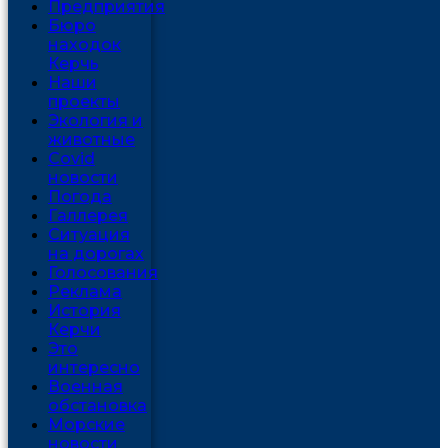
Предприятия
Бюро
находок
Керчь
Наши
проекты
Экология и
животные
Covid
новости
Погода
Галлерея
Ситуация
на дорогах
Голосования
Реклама
История
Керчи
Это
интересно
Военная
обстановка
Морские
новости