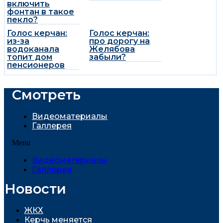
включить
фонтан в такое
пекло?
Голос керчан:
Голос керчан:
из-за
про дорогу на
водоканала
Желябова
топит дом
забыли?
пенсионеров
Смотреть
Видеоматериалы
Галлерея
Menu
Видеоматериалы
Галлерея
Новости
ЖКХ
Керчь меняется