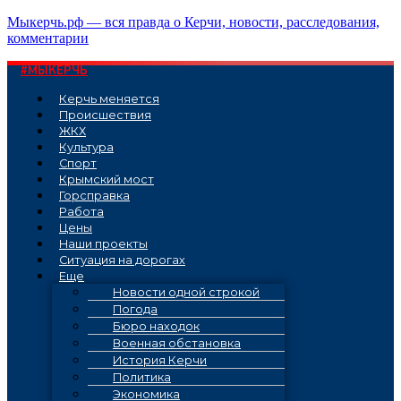
Перейти
Мыкерчь.рф — вся правда о Керчи, новости, расследования,
к
комментарии
содержимому
#МЫКЕРЧЬ
Керчь меняется
Проиcшествия
ЖКХ
Культура
Спорт
Крымский мост
Горсправка
Работа
Цены
Наши проекты
Ситуация на дорогах
Еще
Новости одной строкой
Погода
Бюро находок
Военная обстановка
История Керчи
Политика
Экономика