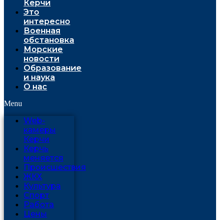
Керчи
Это
интересно
Военная
обстановка
Морские
новости
Образование
и наука
О нас
Menu
Web-
камеры
Керчи
Керчь
меняется
Проиcшествия
ЖКХ
Культура
Спорт
Работа
Цены