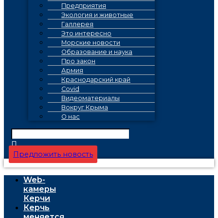
Предприятия
Экология и животные
Галлерея
Это интересно
Морские новости
Образование и наука
Про закон
Армия
Краснодарский край
Covid
Видеоматериалы
Вокруг Крыма
О нас
Предложить новость
Web-
камеры
Керчи
Керчь
меняется