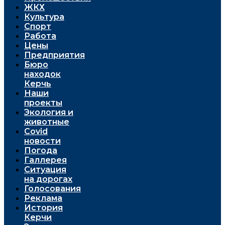
ЖКХ
Культура
Спорт
Работа
Цены
Предприятия
Бюро
находок
Керчь
Наши
проекты
Экология и
животные
Covid
новости
Погода
Галлерея
Ситуация
на дорогах
Голосования
Реклама
История
Керчи