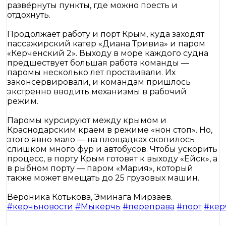
развёрнуты пункты, где можно поесть и
отдохнуть.
Продолжает работу и порт Крым, куда заходят
пассажирский катер «Диана Тривиа» и паром
«Керченский 2». Выходу в море каждого судна
предшествует большая работа команды —
паромы несколько лет простаивали. Их
законсервировали, и командам пришлось
экстренно вводить механизмы в рабочий
режим.
Паромы курсируют между крымом и
Краснодарским краем в режиме «нон стоп». Но,
этого явно мало — на площадках скопилось
слишком много фур и автобусов. Чтобы ускорить
процесс, в порту Крым готовят к выходу «Ейск», а
в рыбном порту — паром «Мария», который
также может вмещать до 25 грузовых машин.
Вероника Котькова, Эминага Мирзаев.
#керчьновости
#Мыкерчь
#переправа
#порт
#кер