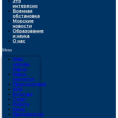
Это
интересно
Военная
обстановка
Морские
новости
Образование
и наука
О нас
Menu
Web-
камеры
Керчи
Керчь
меняется
Проиcшествия
ЖКХ
Культура
Спорт
Работа
Цены
Предприятия