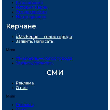
Голосования
История Керчи
Это интересно
Наши проекты
Керчане
#МыКерчь — голос города
Заявить/Написать
Menu
#МыКерчь — голос города
Заявить/Написать
СМИ
Реклама
О нас
Menu
Реклама
О нас