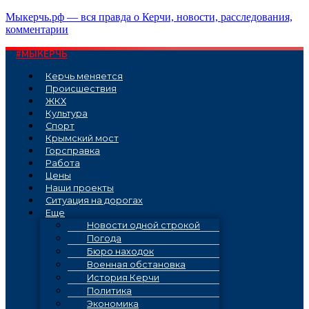
Перейти
Мыкерчь.рф — вся правда о Керчи, новости, расследования,
к
комментарии
содержимому
#МЫКЕРЧЬ
Керчь меняется
Проиcшествия
ЖКХ
Культура
Спорт
Крымский мост
Горсправка
Работа
Цены
Наши проекты
Ситуация на дорогах
Еще
Новости одной строкой
Погода
Бюро находок
Военная обстановка
История Керчи
Политика
Экономика