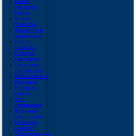
Бюро
находок
Керчь
Наши
проекты
Экология и
животные
Covid
новости
Погода
Галлерея
Ситуация
на дорогах
Голосования
Реклама
История
Керчи
Это
интересно
Военная
обстановка
Морские
новости
Образование