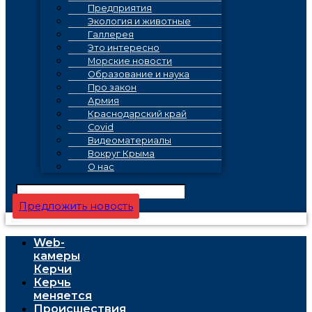
Предприятия
Экология и животные
Галлерея
Это интересно
Морские новости
Образование и наука
Про закон
Армия
Краснодарский край
Covid
Видеоматериалы
Вокруг Крыма
О нас
Предложить новость
Web-
камеры
Керчи
Керчь
меняется
Проиcшествия