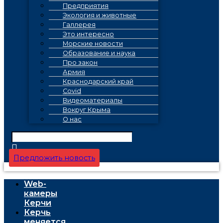
Предприятия
Экология и животные
Галлерея
Это интересно
Морские новости
Образование и наука
Про закон
Армия
Краснодарский край
Covid
Видеоматериалы
Вокруг Крыма
О нас
Предложить новость
Web-
камеры
Керчи
Керчь
меняется