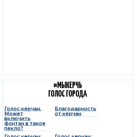
С КОЛЕС КЕРЧЬ:
ДОРОЖНЫЕ НОВОСТИ
#МЫКЕРЧЬ
ГОЛОС ГОРОДА
Голос керчан.
Благодарность
Может
от керчан
включить
фонтан в такое
пекло?
Голос керчан:
Голос керчан: