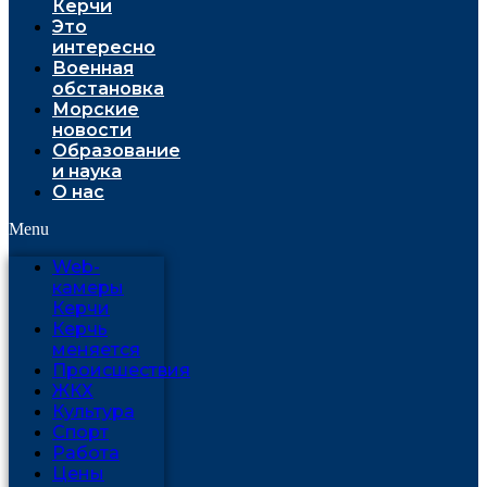
Керчи
Это
интересно
Военная
обстановка
Морские
новости
Образование
и наука
О нас
Menu
Web-
камеры
Керчи
Керчь
меняется
Проиcшествия
ЖКХ
Культура
Спорт
Работа
Цены