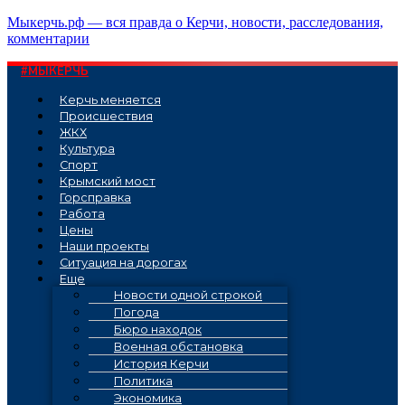
Перейти
Мыкерчь.рф — вся правда о Керчи, новости, расследования,
к
комментарии
содержимому
#МЫКЕРЧЬ
Керчь меняется
Проиcшествия
ЖКХ
Культура
Спорт
Крымский мост
Горсправка
Работа
Цены
Наши проекты
Ситуация на дорогах
Еще
Новости одной строкой
Погода
Бюро находок
Военная обстановка
История Керчи
Политика
Экономика