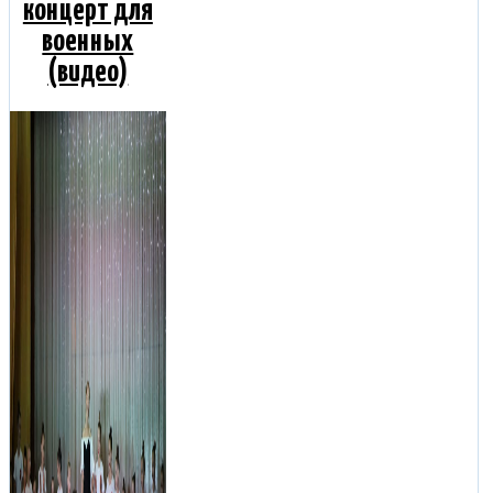
концерт для
военных
(видео)