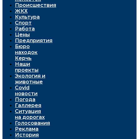
Проиcшествия
ЖКХ
Культура
Спорт
Работа
Цены
Предприятия
Бюро
находок
Керчь
Наши
проекты
Экология и
животные
Covid
новости
Погода
Галлерея
Ситуация
на дорогах
Голосования
Реклама
История