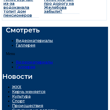
из-за
про дорогу на
водоканала
Желябова
топит дом
забыли?
пенсионеров
Смотреть
Видеоматериалы
Галлерея
Menu
Видеоматериалы
Галлерея
Новости
ЖКХ
Керчь меняется
Культура
Спорт
Проиcшествия