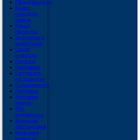
Предприятия
Бюро
находок
Керчь
Наши
проекты
Экология и
животные
Covid
новости
Погода
Галлерея
Ситуация
на дорогах
Голосования
Реклама
История
Керчи
Это
интересно
Военная
обстановка
Морские
новости