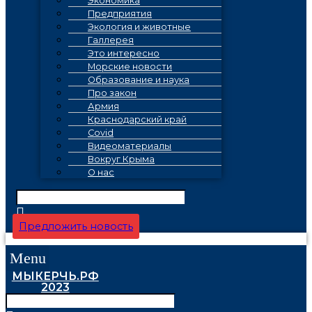
Экономика
Предприятия
Экология и животные
Галлерея
Это интересно
Морские новости
Образование и наука
Про закон
Армия
Краснодарский край
Covid
Видеоматериалы
Вокруг Крыма
О нас
Предложить новость
Menu
МЫКЕРЧЬ.РФ
2023