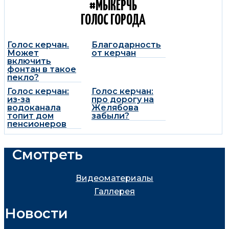
#МЫКЕРЧЬ
ГОЛОС ГОРОДА
Голос керчан.
Благодарность
Может
от керчан
включить
фонтан в такое
пекло?
Голос керчан:
Голос керчан:
из-за
про дорогу на
водоканала
Желябова
топит дом
забыли?
пенсионеров
Смотреть
Видеоматериалы
Галлерея
Новости