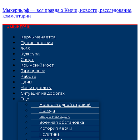
Перейти
Мыкерчь.рф — вся правда о Керчи, новости, расследования,
к
комментарии
содержимому
#МЫКЕРЧЬ
Керчь меняется
Проиcшествия
ЖКХ
Культура
Спорт
Крымский мост
Горсправка
Работа
Цены
Наши проекты
Ситуация на дорогах
Еще
Новости одной строкой
Погода
Бюро находок
Военная обстановка
История Керчи
Политика