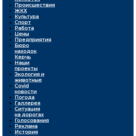
Проиcшествия
ЖКХ
Культура
Спорт
Работа
Цены
Предприятия
Бюро
находок
Керчь
Наши
проекты
Экология и
животные
Covid
новости
Погода
Галлерея
Ситуация
на дорогах
Голосования
Реклама
История