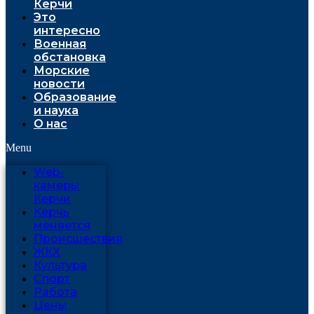
Керчи
Это
интересно
Военная
обстановка
Морские
новости
Образование
и наука
О нас
Menu
Web-
камеры
Керчи
Керчь
меняется
Проиcшествия
ЖКХ
Культура
Спорт
Работа
Цены