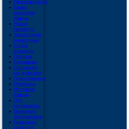
Предприятия
Бюро
находок
Керчь
Наши
проекты
Экология и
животные
Covid
новости
Погода
Галлерея
Ситуация
на дорогах
Голосования
Реклама
История
Керчи
Это
интересно
Военная
обстановка
Морские
новости