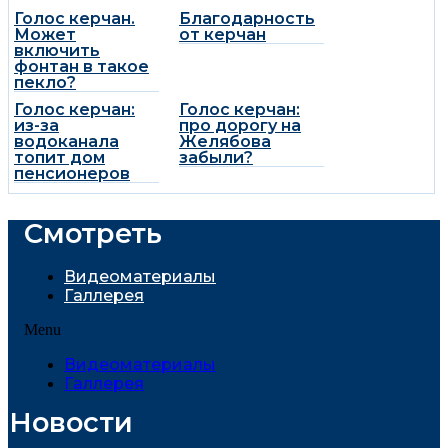
Голос керчан.
Благодарность
Может
от керчан
включить
фонтан в такое
пекло?
Голос керчан:
Голос керчан:
из-за
про дорогу на
водоканала
Желябова
топит дом
забыли?
пенсионеров
Смотреть
Видеоматериалы
Галлерея
Menu
Видеоматериалы
Галлерея
Новости