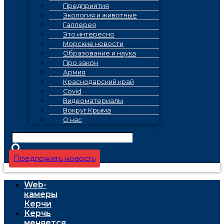
Предприятия
Экология и животные
Галлерея
Это интересно
Морские новости
Образование и наука
Про закон
Армия
Краснодарский край
Covid
Видеоматериалы
Вокруг Крыма
О нас
Предложить новость
Web-
камеры
Керчи
Керчь
меняется