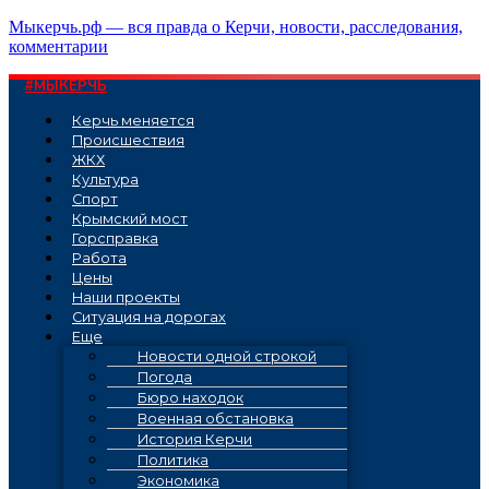
Перейти
Мыкерчь.рф — вся правда о Керчи, новости, расследования,
к
комментарии
содержимому
#МЫКЕРЧЬ
Керчь меняется
Проиcшествия
ЖКХ
Культура
Спорт
Крымский мост
Горсправка
Работа
Цены
Наши проекты
Ситуация на дорогах
Еще
Новости одной строкой
Погода
Бюро находок
Военная обстановка
История Керчи
Политика
Экономика