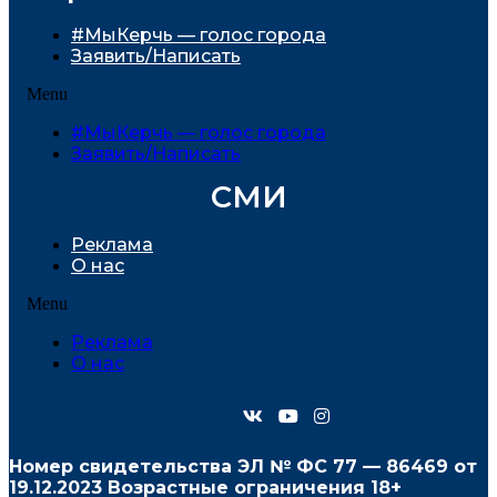
#МыКерчь — голос города
Заявить/Написать
Menu
#МыКерчь — голос города
Заявить/Написать
СМИ
Реклама
О нас
Menu
Реклама
О нас
Номер свидетельства ЭЛ № ФС
77 — 86469
от
19.12.2023 Возрастные ограничения 18+