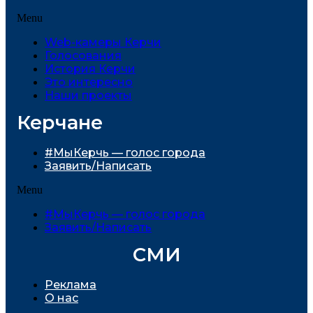
Menu
Web-камеры Керчи
Голосования
История Керчи
Это интересно
Наши проекты
Керчане
#МыКерчь — голос города
Заявить/Написать
Menu
#МыКерчь — голос города
Заявить/Написать
СМИ
Реклама
О нас