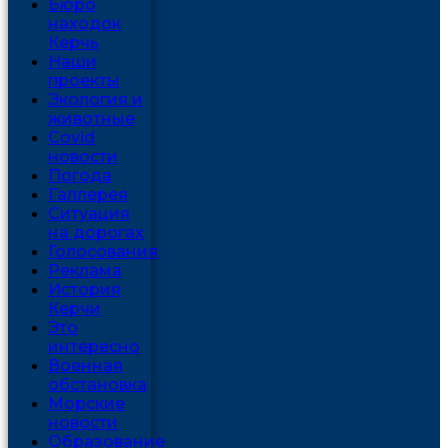
Бюро
находок
Керчь
Наши
проекты
Экология и
животные
Covid
новости
Погода
Галлерея
Ситуация
на дорогах
Голосования
Реклама
История
Керчи
Это
интересно
Военная
обстановка
Морские
новости
Образование