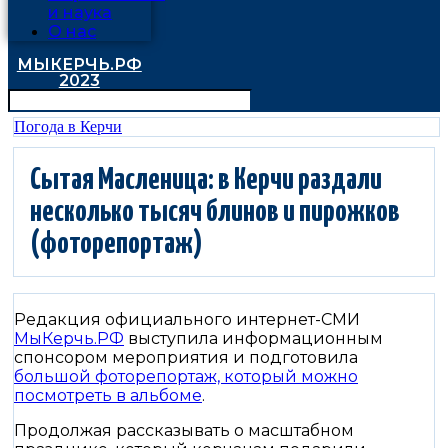
и наука
О нас
МЫКЕРЧЬ.РФ
2023
Погода в Керчи
Сытая Масленица: в Керчи раздали
несколько тысяч блинов и пирожков
(фоторепортаж)
Редакция официального интернет-СМИ
МыКерчь.РФ
выступила информационным
спонсором мероприятия и подготовила
большой фоторепортаж, который можно
посмотреть в альбоме
.
Продолжая рассказывать о масштабном