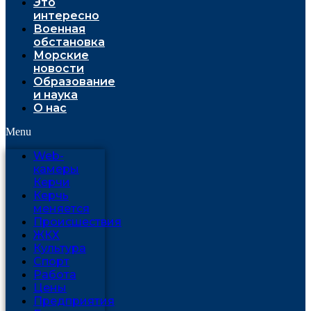
Это
интересно
Военная
обстановка
Морские
новости
Образование
и наука
О нас
Menu
Web-
камеры
Керчи
Керчь
меняется
Проиcшествия
ЖКХ
Культура
Спорт
Работа
Цены
Предприятия