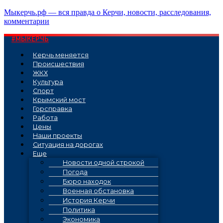
Перейти
Мыкерчь.рф — вся правда о Керчи, новости, расследования,
к
комментарии
содержимому
#МЫКЕРЧЬ
Керчь меняется
Проиcшествия
ЖКХ
Культура
Спорт
Крымский мост
Горсправка
Работа
Цены
Наши проекты
Ситуация на дорогах
Еще
Новости одной строкой
Погода
Бюро находок
Военная обстановка
История Керчи
Политика
Экономика