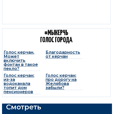
#МЫКЕРЧЬ
ГОЛОС ГОРОДА
Голос керчан.
Благодарность
Может
от керчан
включить
фонтан в такое
пекло?
Голос керчан:
Голос керчан:
из-за
про дорогу на
водоканала
Желябова
топит дом
забыли?
пенсионеров
Смотреть