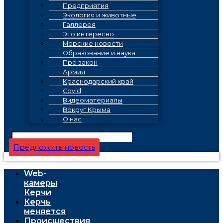
Предприятия
Экология и животные
Галлерея
Это интересно
Морские новости
Образование и наука
Про закон
Армия
Краснодарский край
Covid
Видеоматериалы
Вокруг Крыма
О нас
Предложить новость
Web-
камеры
Керчи
Керчь
меняется
Проиcшествия