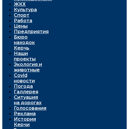
ЖКХ
Культура
Спорт
Работа
Цены
Предприятия
Бюро
находок
Керчь
Наши
проекты
Экология и
животные
Covid
новости
Погода
Галлерея
Ситуация
на дорогах
Голосования
Реклама
История
Керчи