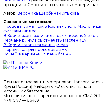
МыКерчь.РФ
ранее показывали яркое видео с
праздника. Смотрите в связанных материалах.
Автор:
Вероника Щербина-Котькова
Связанные материалы
:
Проводы зимы: как в Керчи чучело Масленицы
сжигали (видео)
В Керчи разыграли килограмм красной икры
Керчане ринулись отмечать Масленицу
В Керчи готовятся жечь чучело
Первые кадры проводов зимы
Кощей в Керчи учил печь блины
ТГ-канал Керчи
Мы в МАКС
При использовании материалов Новости Керчь
Крым Россия| МыКерчь.РФ ссылка на наш
источник обязательна.
Мы официально зарегистрированное СМИ: ЭЛ
№ ФС 77 — 86469