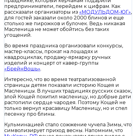
празднике, который керчанам подарили
предприниматели, перейдем к цифрам. Как
рассказали организаторы из
«МОДУЛЬДОМ-ЮГ»
,
для гостей заказали около 2000 блинов и еще
столько же пирожков и булочек. Ведь никакая
Масленица не может обойтись без таких
угощений.
Во время праздника организовали конкурсы,
мастер-классы, прокат на лошадях и
квадроциклах, продажу-ярмарку ручных
изделий и концерт от кавер-группы
«БрейнВошь»
.
Интересно, что во время театрализованной
страницы детям показали историю Кощея и
Масленицы. В лучших традициях русских сказок,
злой Кощей похитил масленицу, но добрые дети
растопили сердце чародея. Поэтому Кощей не
только вернул красавицу Масленицу, но и спел
песенку про блины.
Кульминацией стало сожжение чучела Зимы, что
символизирует приход весны. Напомним, что