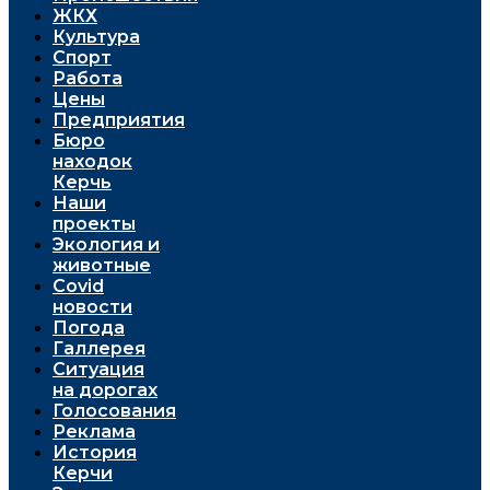
ЖКХ
Культура
Спорт
Работа
Цены
Предприятия
Бюро
находок
Керчь
Наши
проекты
Экология и
животные
Covid
новости
Погода
Галлерея
Ситуация
на дорогах
Голосования
Реклама
История
Керчи