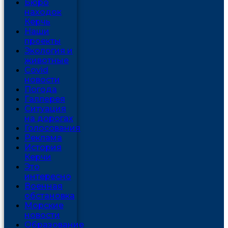
Бюро
находок
Керчь
Наши
проекты
Экология и
животные
Covid
новости
Погода
Галлерея
Ситуация
на дорогах
Голосования
Реклама
История
Керчи
Это
интересно
Военная
обстановка
Морские
новости
Образование