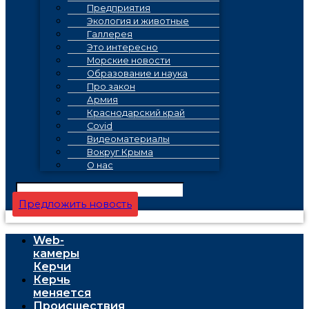
Предприятия
Экология и животные
Галлерея
Это интересно
Морские новости
Образование и наука
Про закон
Армия
Краснодарский край
Covid
Видеоматериалы
Вокруг Крыма
О нас
Предложить новость
Web-
камеры
Керчи
Керчь
меняется
Проиcшествия