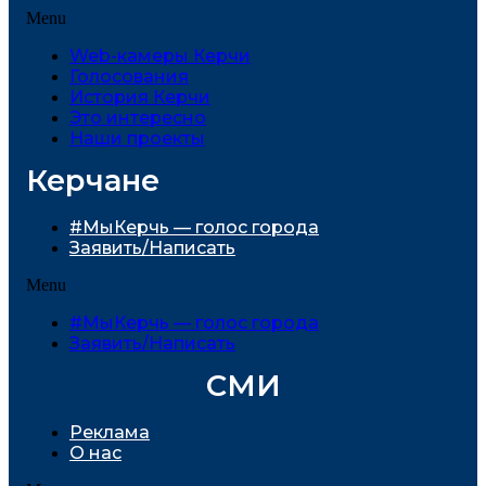
Menu
Web-камеры Керчи
Голосования
История Керчи
Это интересно
Наши проекты
Керчане
#МыКерчь — голос города
Заявить/Написать
Menu
#МыКерчь — голос города
Заявить/Написать
СМИ
Реклама
О нас