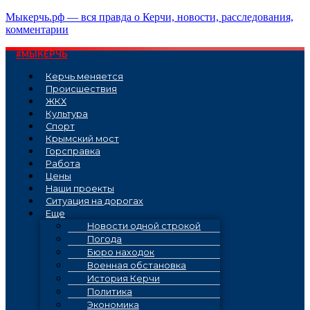
Перейти
Мыкерчь.рф — вся правда о Керчи, новости, расследования,
к
комментарии
содержимому
#МЫКЕРЧЬ
Керчь меняется
Проиcшествия
ЖКХ
Культура
Спорт
Крымский мост
Горсправка
Работа
Цены
Наши проекты
Ситуация на дорогах
Еще
Новости одной строкой
Погода
Бюро находок
Военная обстановка
История Керчи
Политика
Экономика