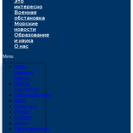
Это
интересно
Военная
обстановка
Морские
новости
Образование
и наука
О нас
Menu
Web-
камеры
Керчи
Керчь
меняется
Проиcшествия
ЖКХ
Культура
Спорт
Работа
Цены
Предприятия