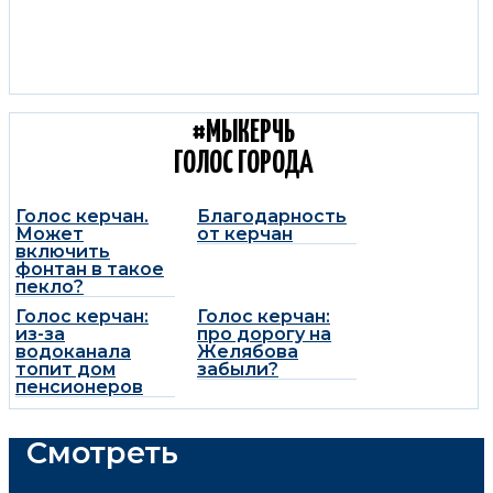
#МЫКЕРЧЬ
ГОЛОС ГОРОДА
Голос керчан.
Благодарность
Может
от керчан
включить
фонтан в такое
пекло?
Голос керчан:
Голос керчан:
из-за
про дорогу на
водоканала
Желябова
топит дом
забыли?
пенсионеров
Смотреть