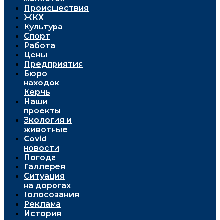
Проиcшествия
ЖКХ
Культура
Спорт
Работа
Цены
Предприятия
Бюро
находок
Керчь
Наши
проекты
Экология и
животные
Covid
новости
Погода
Галлерея
Ситуация
на дорогах
Голосования
Реклама
История