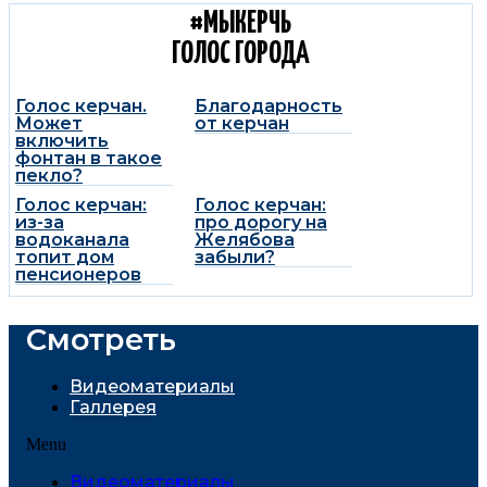
#МЫКЕРЧЬ
ГОЛОС ГОРОДА
Голос керчан.
Благодарность
Может
от керчан
включить
фонтан в такое
пекло?
Голос керчан:
Голос керчан:
из-за
про дорогу на
водоканала
Желябова
топит дом
забыли?
пенсионеров
Смотреть
Видеоматериалы
Галлерея
Menu
Видеоматериалы