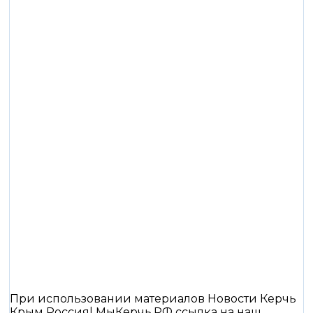
При использовании материалов Новости Керчь
Крым Россия| МыКерчь.РФ ссылка на наш