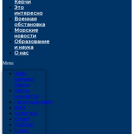
Керчи
Это
интересно
Военная
обстановка
Морские
новости
Образование
и наука
О нас
Menu
Web-
камеры
Керчи
Керчь
меняется
Проиcшествия
ЖКХ
Культура
Спорт
Работа
Цены