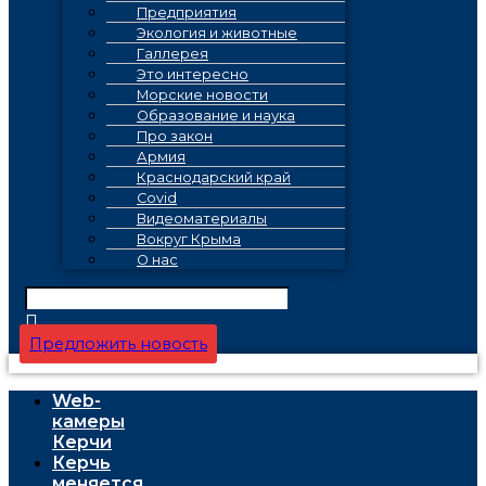
Предприятия
Экология и животные
Галлерея
Это интересно
Морские новости
Образование и наука
Про закон
Армия
Краснодарский край
Covid
Видеоматериалы
Вокруг Крыма
О нас
Предложить новость
Web-
камеры
Керчи
Керчь
меняется