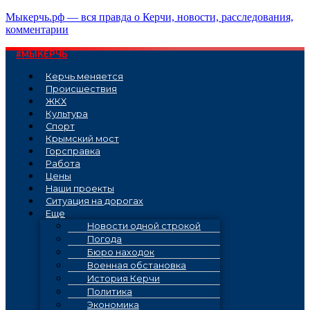
Перейти
Мыкерчь.рф — вся правда о Керчи, новости, расследования,
к
комментарии
содержимому
#МЫКЕРЧЬ
Керчь меняется
Проиcшествия
ЖКХ
Культура
Спорт
Крымский мост
Горсправка
Работа
Цены
Наши проекты
Ситуация на дорогах
Еще
Новости одной строкой
Погода
Бюро находок
Военная обстановка
История Керчи
Политика
Экономика