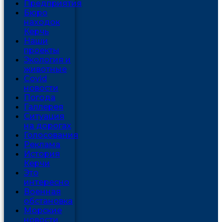
Предприятия
Бюро
находок
Керчь
Наши
проекты
Экология и
животные
Covid
новости
Погода
Галлерея
Ситуация
на дорогах
Голосования
Реклама
История
Керчи
Это
интересно
Военная
обстановка
Морские
новости