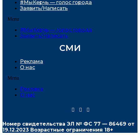
#МыКерчь — голос города
Заявить/Написать
Menu
#МыКерчь — голос города
Заявить/Написать
СМИ
Реклама
О нас
Menu
Реклама
О нас
Номер свидетельства ЭЛ № ФС
77 — 86469
от
19.12.2023 Возрастные ограничения 18+