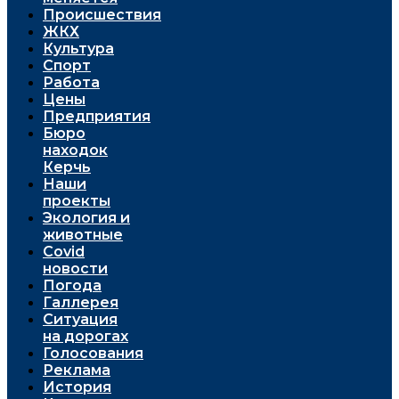
Проиcшествия
ЖКХ
Культура
Спорт
Работа
Цены
Предприятия
Бюро
находок
Керчь
Наши
проекты
Экология и
животные
Covid
новости
Погода
Галлерея
Ситуация
на дорогах
Голосования
Реклама
История