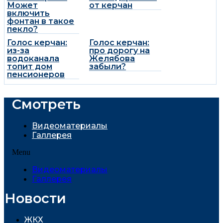
Может
от керчан
включить
фонтан в такое
пекло?
Голос керчан:
Голос керчан:
из-за
про дорогу на
водоканала
Желябова
топит дом
забыли?
пенсионеров
Смотреть
Видеоматериалы
Галлерея
Menu
Видеоматериалы
Галлерея
Новости
ЖКХ