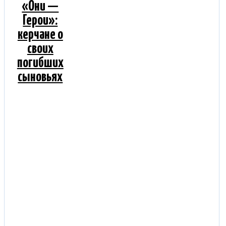
«Они —
Герои»:
керчане о
своих
погибших
сыновьях