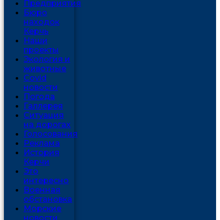
Предприятия
Бюро
находок
Керчь
Наши
проекты
Экология и
животные
Covid
новости
Погода
Галлерея
Ситуация
на дорогах
Голосования
Реклама
История
Керчи
Это
интересно
Военная
обстановка
Морские
новости