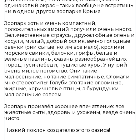
одинаковый окрас – таких вообще не встретишь
ни в одном другом зоопарке Крыма.
Зоопарк хоть и очень компактный,
положительных эмоций получили очень много.
Величественные страусы, дружелюбные олень и
косули, милый, добрый ослик, вечно голодные
овечки (они сытые, но им всё мало), кролики,
морские свинки, белочки, грифы, белые и
зеленые павлины, фазаны разнообразнейших
пород, гуси-лебеди, пушистые куры. У нутрий
очень милое потомство. Они такие
малюсенькие, но такие симпатичные. Сломали
мне стереотипы! Голуби это такие огромные,
жирные, коричневые птицы, а бурундучки
малюсенькие совсем.
Зоопарк произвёл хорошее впечатление: все
животные сыты, здоровы и ухожены, везде очень
чисто.
Низкий поклон создателю этого оазиса!