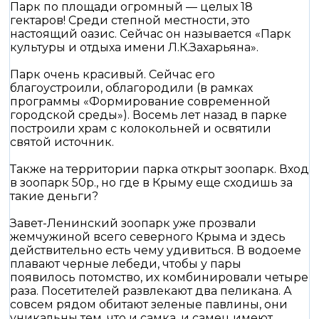
Парк по площади огромный — целых 18
гектаров! Среди степной местности, это
настоящий оазис. Сейчас он называется «Парк
культуры и отдыха имени Л.К.Захарьяна».
Парк очень красивый. Сейчас его
благоустроили, облагородили (в рамках
программы «Формирование современной
городской среды»). Восемь лет назад в парке
построили храм с колокольней и освятили
святой источник.
Также на территории парка открыт зоопарк. Вход
в зоопарк 50р., но где в Крыму еще сходишь за
такие деньги?
Завет-Ленинский зоопарк уже прозвали
жемчужиной всего северного Крыма и здесь
действительно есть чему удивиться. В водоеме
плавают черные лебеди, чтобы у пары
появилось потомство, их комбинировали четыре
раза. Посетителей развлекают два пеликана. А
совсем рядом обитают зеленые павлины, они
уникальны тем, что и самка, и самец имеют