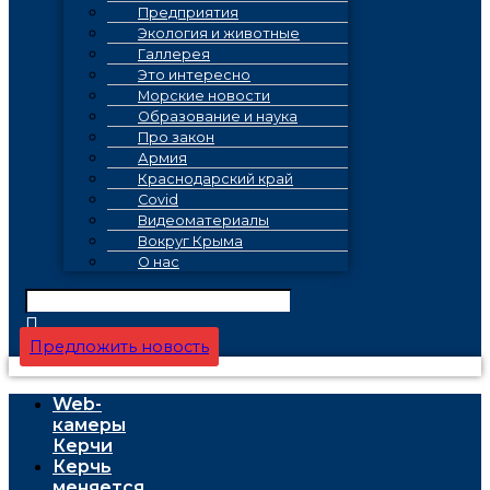
Предприятия
Экология и животные
Галлерея
Это интересно
Морские новости
Образование и наука
Про закон
Армия
Краснодарский край
Covid
Видеоматериалы
Вокруг Крыма
О нас
Предложить новость
Web-
камеры
Керчи
Керчь
меняется