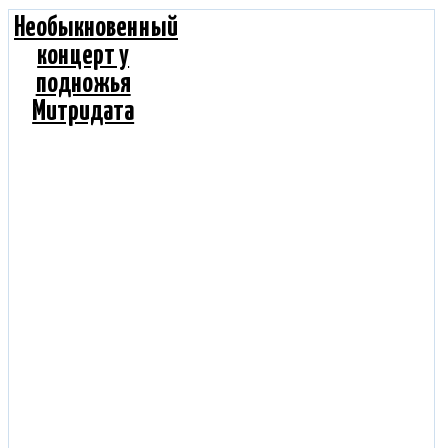
Необыкновенный
концерт у
подножья
Митридата