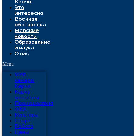
Керчи
Это
интересно
Военная
обстановка
Морские
новости
Образование
и наука
О нас
Menu
Web-
камеры
Керчи
Керчь
меняется
Проиcшествия
ЖКХ
Культура
Спорт
Работа
Цены