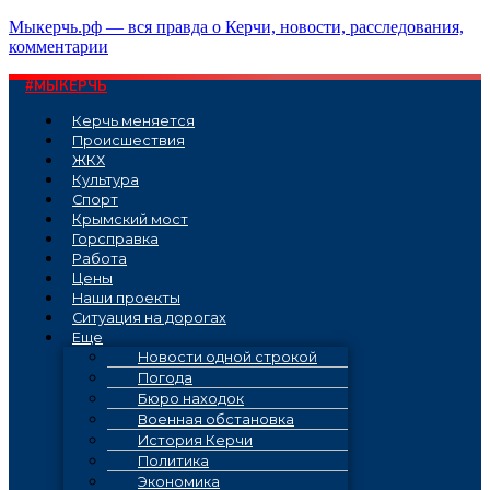
Перейти
Мыкерчь.рф — вся правда о Керчи, новости, расследования,
к
комментарии
содержимому
#МЫКЕРЧЬ
Керчь меняется
Проиcшествия
ЖКХ
Культура
Спорт
Крымский мост
Горсправка
Работа
Цены
Наши проекты
Ситуация на дорогах
Еще
Новости одной строкой
Погода
Бюро находок
Военная обстановка
История Керчи
Политика
Экономика