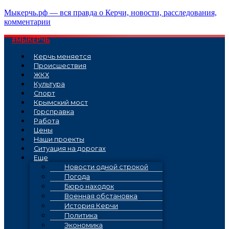
Перейти
Мыкерчь.рф — вся правда о Керчи, новости, расследования,
к
комментарии
содержимому
#МЫКЕРЧЬ
Керчь меняется
Проиcшествия
ЖКХ
Культура
Спорт
Крымский мост
Горсправка
Работа
Цены
Наши проекты
Ситуация на дорогах
Еще
Новости одной строкой
Погода
Бюро находок
Военная обстановка
История Керчи
Политика
Экономика