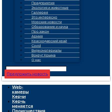
Предприятия
Экология и животные
Галлерея
Это интересно
Морские новости
Образование и наука
Про закон
Армия
Краснодарский край
Covid
Видеоматериалы
Вокруг Крыма
О нас
Предложить новость
Web-
камеры
Керчи
Керчь
меняется
Проиcшествия