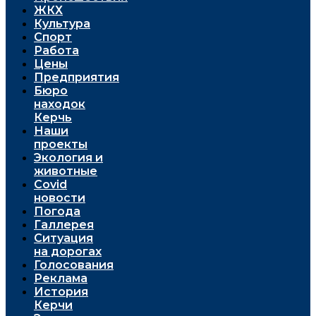
ЖКХ
Культура
Спорт
Работа
Цены
Предприятия
Бюро
находок
Керчь
Наши
проекты
Экология и
животные
Covid
новости
Погода
Галлерея
Ситуация
на дорогах
Голосования
Реклама
История
Керчи