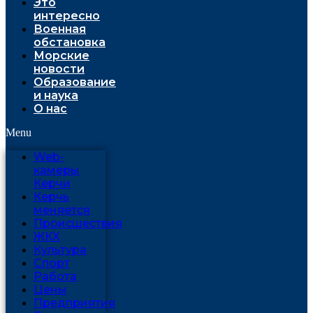
Это
интересно
Военная
обстановка
Морские
новости
Образование
и наука
О нас
Menu
Web-
камеры
Керчи
Керчь
меняется
Проиcшествия
ЖКХ
Культура
Спорт
Работа
Цены
Предприятия