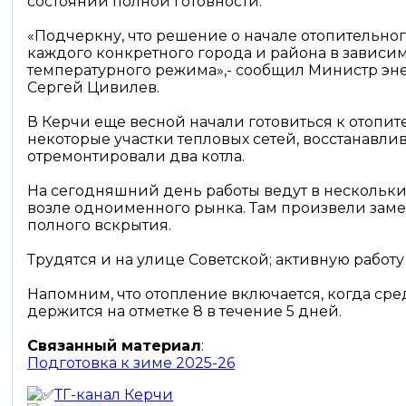
состоянии полной готовности.
«Подчеркну, что решение о начале отопительн
каждого конкретного города и района в зависим
температурного режима»,- сообщил Министр э
Сергей Цивилев.
В Керчи еще весной начали готовиться к отопит
некоторые участки тепловых сетей, восстанавли
отремонтировали два котла.
На сегодняшний день работы ведут в нескольки
возле одноименного рынка. Там произвели замен
полного вскрытия.
Трудятся и на улице Советской; активную работу
Напомним, что отопление включается, когда сре
держится на отметке 8 в течение 5 дней.
Связанный материал
:
Подготовка к зиме 2025-26
ТГ-канал Керчи