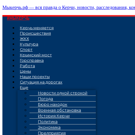
Перейти
Мыкерчь.рф — вся правда о Керчи, новости, расследования, к
к
содержимому
#МЫКЕРЧЬ
Керчь меняется
Проиcшествия
ЖКХ
Культура
Спорт
Крымский мост
Горсправка
Работа
Цены
Наши проекты
Ситуация на дорогах
Еще
Новости одной строкой
Погода
Бюро находок
Военная обстановка
История Керчи
Политика
Экономика
Предприятия