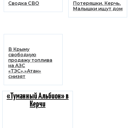
Сводка СВО
Потеряшки. Керчь.
Малышки ищут дом
В Крыму
свободную
продажу топлива
на АЗС
«ТЭС»,»Атан»
снизят
«Туманный Альбион» в
Керчи