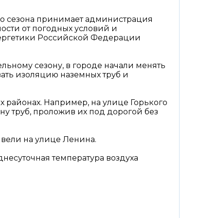
ого сезона принимает администрация
ости от погодных условий и
нергетики Российской Федерации
ельному сезону, в городе начали менять
вать изоляцию наземных труб и
х районах. Например, на улице Горького
у труб, проложив их под дорогой без
 вели на улице Ленина.
днесуточная температура воздуха