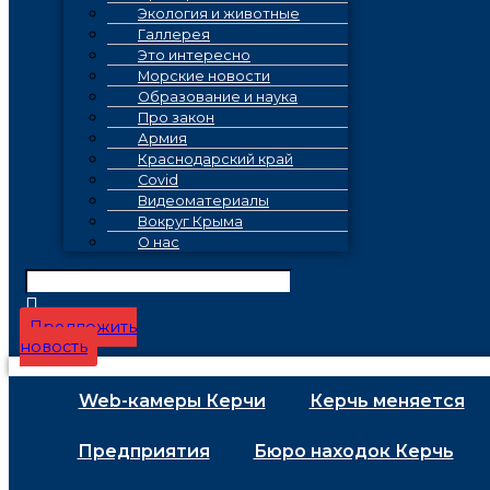
Экология и животные
Галлерея
Это интересно
Морские новости
Образование и наука
Про закон
Армия
Краснодарский край
Covid
Видеоматериалы
Вокруг Крыма
О нас
Предложить
новость
Web-камеры Керчи
Керчь меняется
Предприятия
Бюро находок Керчь