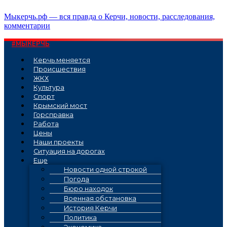
Перейти
Мыкерчь.рф — вся правда о Керчи, новости, расследования,
к
комментарии
содержимому
#МЫКЕРЧЬ
Керчь меняется
Проиcшествия
ЖКХ
Культура
Спорт
Крымский мост
Горсправка
Работа
Цены
Наши проекты
Ситуация на дорогах
Еще
Новости одной строкой
Погода
Бюро находок
Военная обстановка
История Керчи
Политика