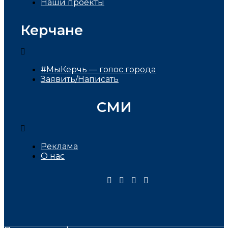
Наши проекты
Керчане
#МыКерчь — голос города
Заявить/Написать
СМИ
Реклама
О нас