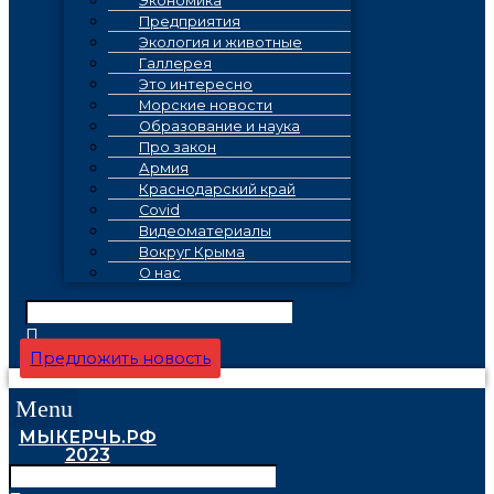
Экономика
Предприятия
Экология и животные
Галлерея
Это интересно
Морские новости
Образование и наука
Про закон
Армия
Краснодарский край
Covid
Видеоматериалы
Вокруг Крыма
О нас
Предложить новость
Menu
МЫКЕРЧЬ.РФ
2023