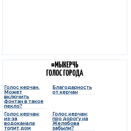
С КОЛЕС КЕРЧЬ:
ДОРОЖНЫЕ НОВОСТИ
#МЫКЕРЧЬ
ГОЛОС ГОРОДА
Голос керчан.
Благодарность
Может
от керчан
включить
фонтан в такое
пекло?
Голос керчан:
Голос керчан:
из-за
про дорогу на
водоканала
Желябова
топит дом
забыли?