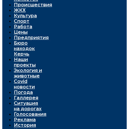
Проиcшествия
ЖКХ
Культура
Спорт
Работа
Цены
Предприятия
Бюро
находок
Керчь
Наши
проекты
Экология и
животные
Covid
новости
Погода
Галлерея
Ситуация
на дорогах
Голосования
Реклама
История