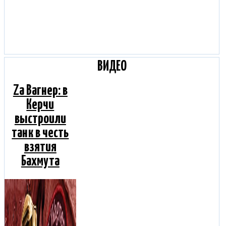
ВИДЕО
Za Вагнер: в
Керчи
выстроили
танк в честь
взятия
Бахмута