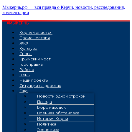
Перейти
Мыкерчь.рф — вся правда о Керчи, новости, расследования,
к
комментарии
содержимому
#МЫКЕРЧЬ
Керчь меняется
Проиcшествия
ЖКХ
Культура
Спорт
Крымский мост
Горсправка
Работа
Цены
Наши проекты
Ситуация на дорогах
Еще
Новости одной строкой
Погода
Бюро находок
Военная обстановка
История Керчи
Политика
Экономика