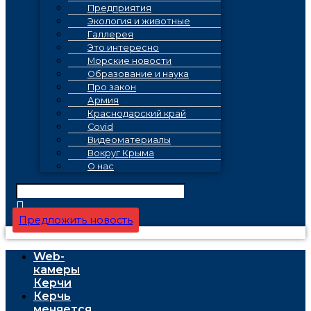
Предприятия
Экология и животные
Галлерея
Это интересно
Морские новости
Образование и наука
Про закон
Армия
Краснодарский край
Covid
Видеоматериалы
Вокруг Крыма
О нас
Предложить новость
Web-
камеры
Керчи
Керчь
меняется