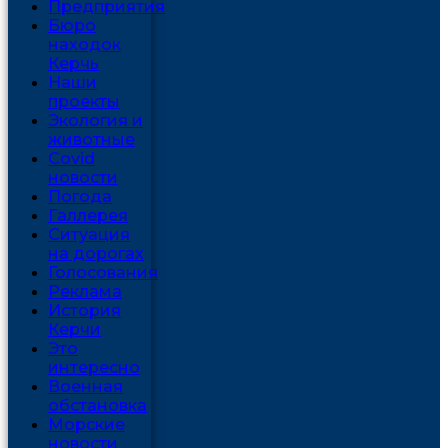
Предприятия
Бюро
находок
Керчь
Наши
проекты
Экология и
животные
Covid
новости
Погода
Галлерея
Ситуация
на дорогах
Голосования
Реклама
История
Керчи
Это
интересно
Военная
обстановка
Морские
новости