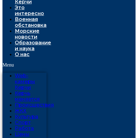
Керчи
Это
интересно
Военная
обстановка
Морские
новости
Образование
и наука
О нас
Menu
Web-
камеры
Керчи
Керчь
меняется
Проиcшествия
ЖКХ
Культура
Спорт
Работа
Цены