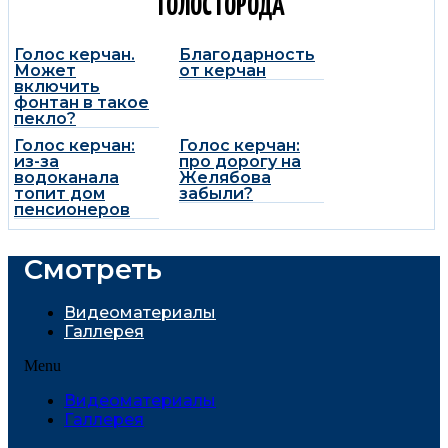
ГОЛОС ГОРОДА
Голос керчан.
Благодарность
Может
от керчан
включить
фонтан в такое
пекло?
Голос керчан:
Голос керчан:
из-за
про дорогу на
водоканала
Желябова
топит дом
забыли?
пенсионеров
Смотреть
Видеоматериалы
Галлерея
Menu
Видеоматериалы
Галлерея