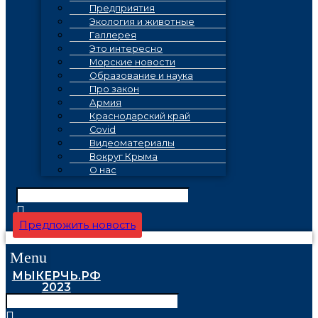
Предприятия
Экология и животные
Галлерея
Это интересно
Морские новости
Образование и наука
Про закон
Армия
Краснодарский край
Covid
Видеоматериалы
Вокруг Крыма
О нас
Предложить новость
Menu
МЫКЕРЧЬ.РФ
2023