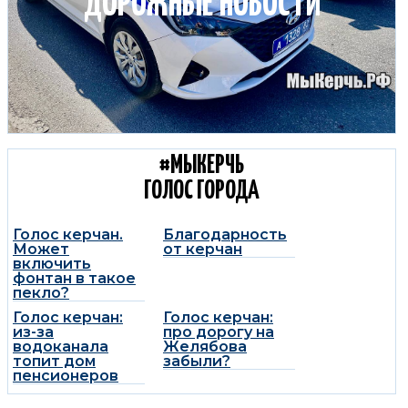
ДОРОЖНЫЕ НОВОСТИ
#МЫКЕРЧЬ
ГОЛОС ГОРОДА
Голос керчан.
Благодарность
Может
от керчан
включить
фонтан в такое
пекло?
Голос керчан:
Голос керчан:
из-за
про дорогу на
водоканала
Желябова
топит дом
забыли?
пенсионеров