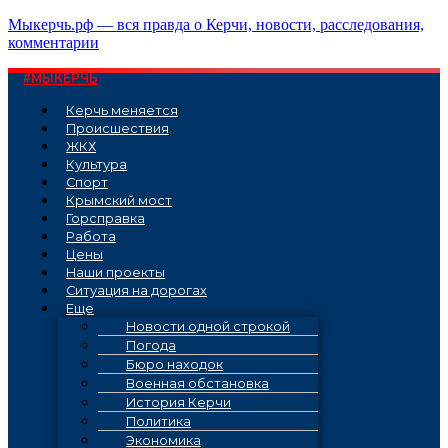
Перейти
Мыкерчь.рф — вся правда о Керчи, новости, расследования,
к
комментарии
содержимому
#МЫКЕРЧЬ
Керчь меняется
Проиcшествия
ЖКХ
Культура
Спорт
Крымский мост
Горсправка
Работа
Цены
Наши проекты
Ситуация на дорогах
Еще
Новости одной строкой
Погода
Бюро находок
Военная обстановка
История Керчи
Политика
Экономика