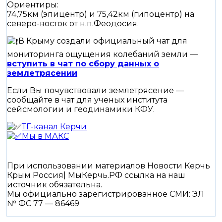
Ориентиры:
74,75км (эпицентр) и 75,42км (гипоцентр) на
северо-восток от н.п.Феодосия.
️В Крыму создали официальный чат для
мониторинга ощущения колебаний земли —
вступить в чат по сбору данных о
землетрясении
Если Вы почувствовали землетрясение —
сообщайте в чат для ученых института
сейсмологии и геодинамики КФУ.
ТГ-канал Керчи
Мы в МАКС
При использовании материалов Новости Керчь
Крым Россия| МыКерчь.РФ ссылка на наш
источник обязательна.
Мы официально зарегистрированное СМИ: ЭЛ
№ ФС 77 — 86469