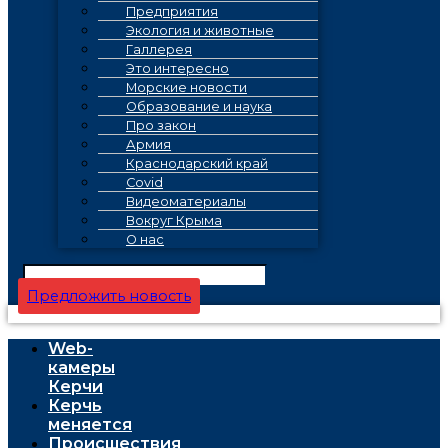
Предприятия
Экология и животные
Галлерея
Это интересно
Морские новости
Образование и наука
Про закон
Армия
Краснодарский край
Covid
Видеоматериалы
Вокруг Крыма
О нас
Предложить новость
Web-
камеры
Керчи
Керчь
меняется
Проиcшествия