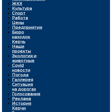
ЖКХ
Культура
Спорт
Работа
Цены
Предприятия
Бюро
находок
Керчь
Наши
проекты
Экология и
животные
Covid
новости
Погода
Галлерея
Ситуация
на дорогах
Голосования
Реклама
История
Керчи