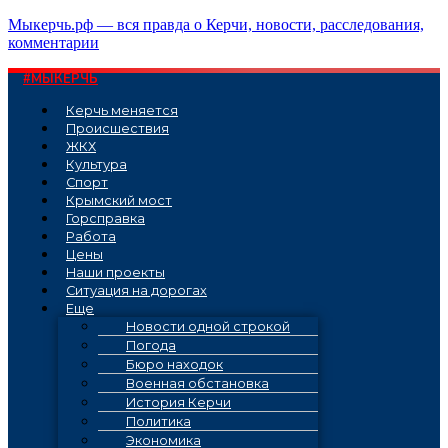
Перейти
Мыкерчь.рф — вся правда о Керчи, новости, расследования,
к
комментарии
содержимому
#МЫКЕРЧЬ
Керчь меняется
Проиcшествия
ЖКХ
Культура
Спорт
Крымский мост
Горсправка
Работа
Цены
Наши проекты
Ситуация на дорогах
Еще
Новости одной строкой
Погода
Бюро находок
Военная обстановка
История Керчи
Политика
Экономика