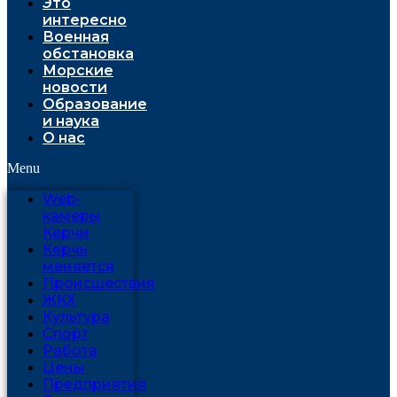
Это
интересно
Военная
обстановка
Морские
новости
Образование
и наука
О нас
Menu
Web-
камеры
Керчи
Керчь
меняется
Проиcшествия
ЖКХ
Культура
Спорт
Работа
Цены
Предприятия