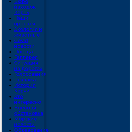
Бюро
находок
Керчь
Наши
проекты
Экология и
животные
Covid
новости
Погода
Галлерея
Ситуация
на дорогах
Голосования
Реклама
История
Керчи
Это
интересно
Военная
обстановка
Морские
новости
Образование