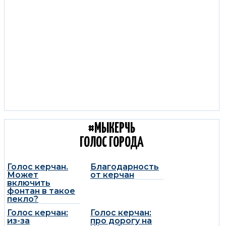
С КОЛЕС КЕРЧЬ:
ДОРОЖНЫЕ НОВОСТИ
#МЫКЕРЧЬ
ГОЛОС ГОРОДА
Голос керчан.
Благодарность
Может
от керчан
включить
фонтан в такое
пекло?
Голос керчан:
Голос керчан:
из-за
про дорогу на