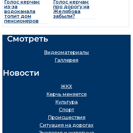
Голос керчан:
Голос керчан:
из-за
про дорогу на
водоканала
Желябова
топит дом
забыли?
пенсионеров
Смотреть
Видеоматериалы
Галлерея
Новости
ЖКХ
Керчь меняется
Культура
Спорт
Проиcшествия
Ситуация на дорогах
Экология и животные