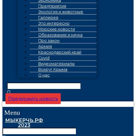
Экономика
Предприятия
Экология и животные
Галлерея
Это интересно
Морские новости
Образование и наука
Про закон
Армия
Краснодарский край
Covid
Видеоматериалы
Вокруг Крыма
О нас
Предложить новость
Menu
МЫКЕРЧЬ.РФ
2023