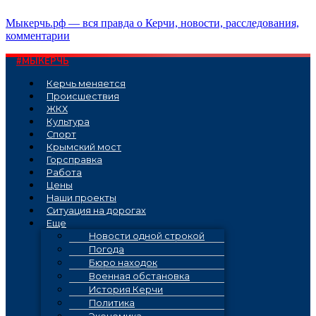
Перейти
Мыкерчь.рф — вся правда о Керчи, новости, расследования,
к
комментарии
содержимому
#МЫКЕРЧЬ
Керчь меняется
Проиcшествия
ЖКХ
Культура
Спорт
Крымский мост
Горсправка
Работа
Цены
Наши проекты
Ситуация на дорогах
Еще
Новости одной строкой
Погода
Бюро находок
Военная обстановка
История Керчи
Политика