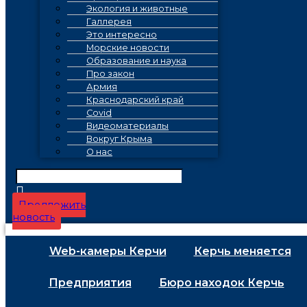
Экология и животные
Галлерея
Это интересно
Морские новости
Образование и наука
Про закон
Армия
Краснодарский край
Covid
Видеоматериалы
Вокруг Крыма
О нас
Предложить
новость
Web-камеры Керчи
Керчь меняется
Предприятия
Бюро находок Керчь