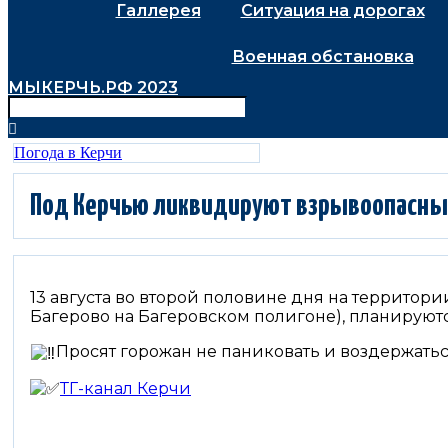
Галлерея
Ситуация на дорогах
Военная обстановка
МЫКЕРЧЬ.РФ 2023
Погода в Керчи
Под Керчью ликвидируют взрывоопасн
13 августа во второй половине дня на территории
Багерово на Багеровском полигоне), планирую
Просят горожан не паниковать и воздержать
ТГ-канал Керчи