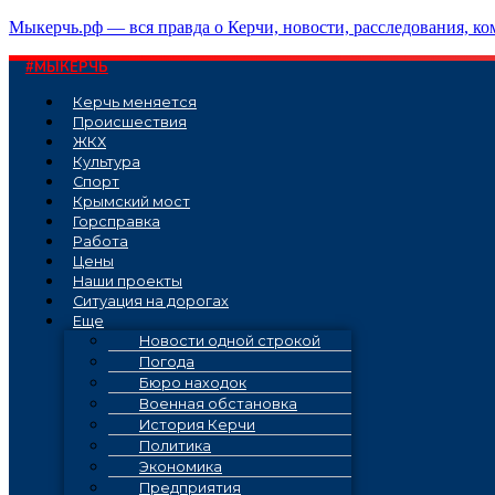
Перейти
Мыкерчь.рф — вся правда о Керчи, новости, расследования, к
к
содержимому
#МЫКЕРЧЬ
Керчь меняется
Проиcшествия
ЖКХ
Культура
Спорт
Крымский мост
Горсправка
Работа
Цены
Наши проекты
Ситуация на дорогах
Еще
Новости одной строкой
Погода
Бюро находок
Военная обстановка
История Керчи
Политика
Экономика
Предприятия